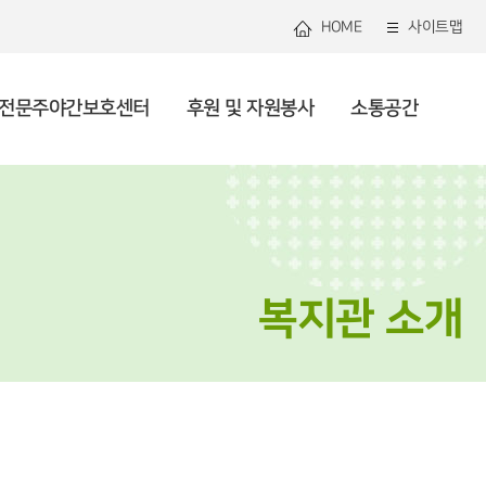
HOME
사이트맵
전문주야간보호센터
후원 및 자원봉사
소통공간
관연혁
로그램안내
관리 및 지역사회돌봄
용안내
용안내
봉사 안내 및 신청
용공고
미션 및 비전
셔틀버스
건강생활지원
사업안내
사업소개
복지소식
직도
자원 및 조직화
론보도
투명운영
사회참여 및 권익증진
복지관 소개