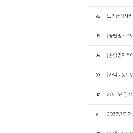
노인급식사업
96
[공립명지주야
95
[공립명지주야
94
[가덕도동노인
93
2025년 명
92
2025년도 
91