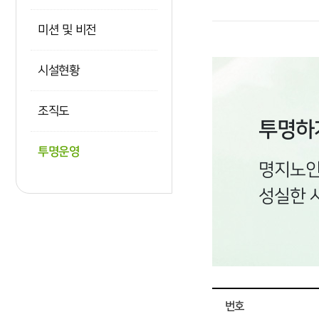
미션 및 비전
시설현황
조직도
투명하
투명운영
명지노인
성실한 
번호