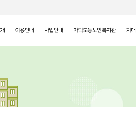
개
이용안내
사업안내
가덕도동노인복지관
치매
인사말
종합안내
상담사업
복지관 소개
주야간보호센터 소개
후원안내 및 신청
공지사항
기
프
사례
이
이
자원
채
시설현황
복지관 이용수칙
노년사회화교육
포토갤러리
조
지역
언
특화사업