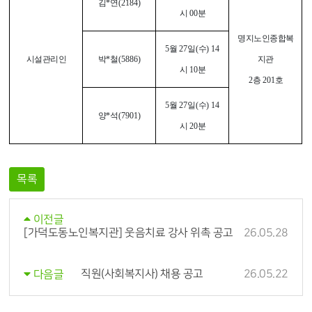
김
*
연
(2184)
시
00
분
명지노인종합복
5
월
27
일
(
수
) 14
시설관리인
박
*
철
(5886)
지관
시
10
분
2
층
201
호
5
월
27
일
(
수
) 14
양
*
석
(7901)
시
20
분
목록
이전글
[가덕도동노인복지관] 웃음치료 강사 위촉 공고
26.05.28
직원(사회복지사) 채용 공고
26.05.22
다음글