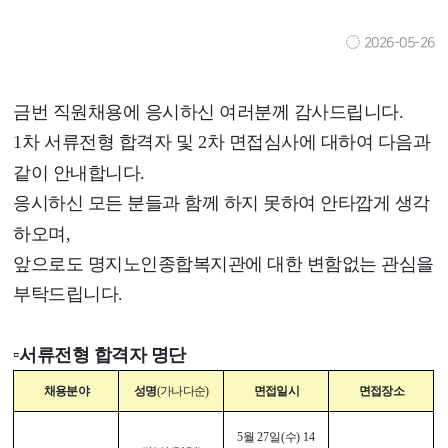
2026-05-26
금번 직원채용에 응시하신 여러분께 감사드립니다
.
1
차 서류전형 합격자 및
2
차 면접심사에 대하여 다음과
같이 안내합니다
.
응시하신 모든 분들과 함께 하지 못하여 안타깝게 생각
하오며
,
앞으로도 명지노인종합복지관에 대한 변함없는 관심을
부탁드립니다
.
▫
서류전형 합격자 명단
채용분야
성명
(
가나다순
)
면접일시
면접장소
5
월
27
일
(
수
) 14