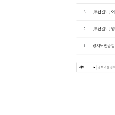
[부산일보] 
3
[부산일보] 
2
명지노인종합
1
처음