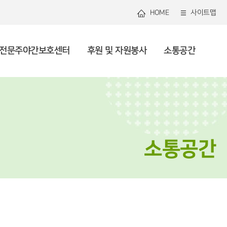
HOME
사이트맵
전문주야간보호센터
후원 및 자원봉사
소통공간
관연혁
로그램안내
관리 및 지역사회돌봄
용안내
용안내
봉사 안내 및 신청
용공고
미션 및 비전
셔틀버스
건강생활지원
사업안내
사업소개
복지소식
직도
자원 및 조직화
론보도
투명운영
사회참여 및 권익증진
소통공간