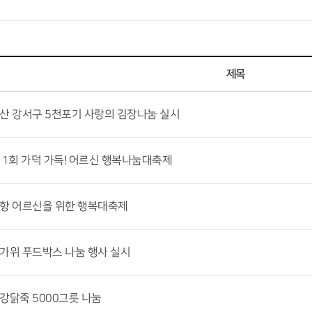
제목
부산 강서구 5천포기 사랑의 김장나눔 실시
제 1회 가덕 가득! 어르신 행복나눔대축제
대항 어르신을 위한 행복대축제
한가위 푸드박스 나눔 행사 실시
건강닭죽 5000그릇 나눔