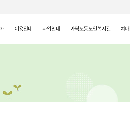
개
이용안내
사업안내
가덕도동노인복지관
치매
인사말
종합안내
상담사업
복지관 소개
주야간보호센터 소개
후원안내 및 신청
공지사항
기
프
사례
이
이
자원
채
시설현황
복지관 이용수칙
노년사회화교육
포토갤러리
조
지역
언
특화사업