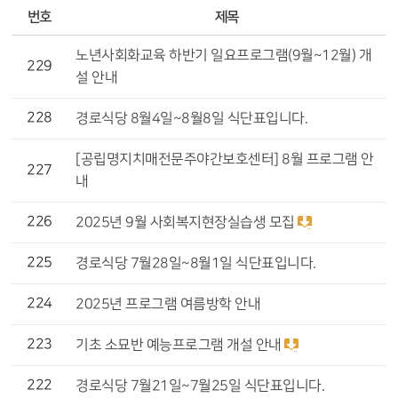
번호
제목
노년사회화교육 하반기 일요프로그램(9월~12월) 개
229
설 안내
228
경로식당 8월4일~8월8일 식단표입니다.
[공립명지치매전문주야간보호센터] 8월 프로그램 안
227
내
226
2025년 9월 사회복지현장실습생 모집
225
경로식당 7월28일~8월1일 식단표입니다.
224
2025년 프로그램 여름방학 안내
223
기초 소묘반 예능프로그램 개설 안내
222
경로식당 7월21일~7월25일 식단표입니다.