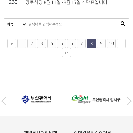
230
경로식당 8월11일~8월15일 식단표입니다.
1
2
3
4
5
6
7
9
10
8