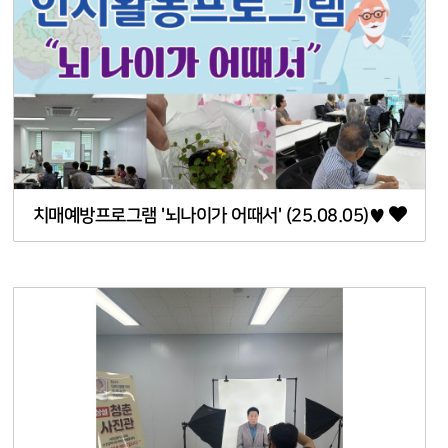
치매예방프로그램 '뇌나이가 어때서' (25.08.05)♥