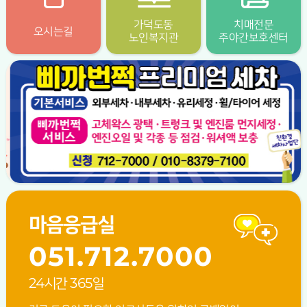
가덕도동
치매전문
오시는길
노인복지관
주야간보호센터
마음응급실
051.712.7000
24시간 365일