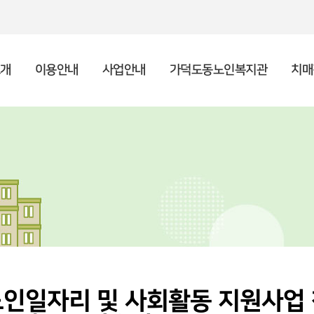
개
이용안내
사업안내
가덕도동노인복지관
치매
인사말
종합안내
상담사업
복지관 소개
주야간보호센터 소개
후원안내 및 신청
공지사항
기
프
사례
이
이
자원
채
시설현황
복지관 이용수칙
노년사회화교육
포토갤러리
조
지역
언
특화사업
 노인일자리 및 사회활동 지원사업