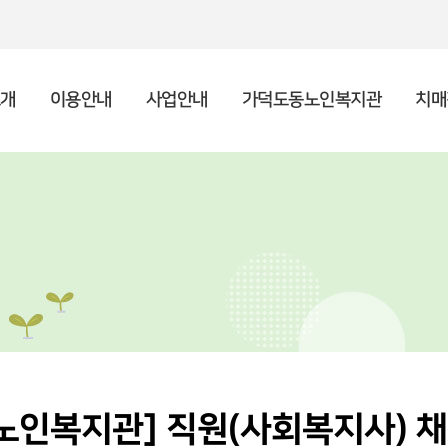
개
이용안내
사업안내
가덕도동노인복지관
치매
인사말
종합안내
상담사업
복지관 소개
주야간보호센터 소개
후원안내 및 신청
공지사항
기
프
사례
이
이
자원
채
시설현황
복지관 이용수칙
노년사회화교육
포토갤러리
조
지역
언
특화사업
노인복지관] 직원(사회복지사) 채