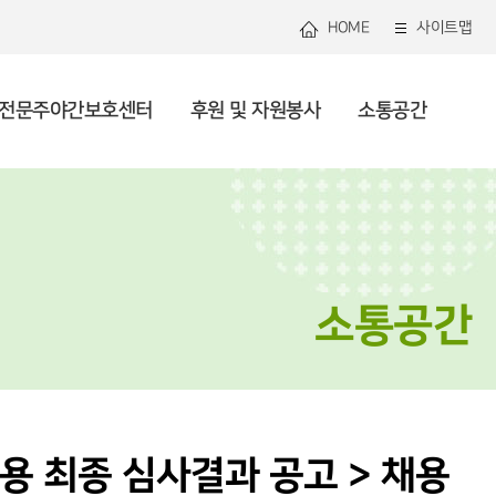
HOME
사이트맵
전문주야간보호센터
후원 및 자원봉사
소통공간
관연혁
로그램안내
관리 및 지역사회돌봄
용안내
용안내
봉사 안내 및 신청
용공고
미션 및 비전
셔틀버스
건강생활지원
사업안내
사업소개
복지소식
직도
자원 및 조직화
론보도
투명운영
사회참여 및 권익증진
소통공간
용 최종 심사결과 공고 > 채용