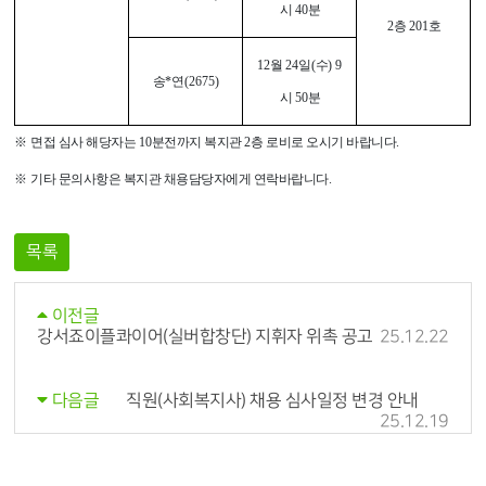
시
40
분
2
층
201
호
12
월
24
일
(
수
) 9
송
*
연
(2675)
시
50
분
※
면접 심사 해당자는
10
분전까지 복지관
2
층 로비로 오시기 바랍니다
.
※
기타 문의사항은 복지관 채용담당자에게 연락바랍니다
.
목록
이전글
강서죠이플콰이어(실버합창단) 지휘자 위촉 공고
25.12.22
직원(사회복지사) 채용 심사일정 변경 안내
다음글
25.12.19