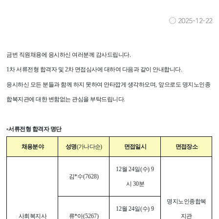
2025-12-22
금번 직원채용에 응시하신 여러분께 감사드립니다
.
1
차 서류전형 합격자 및
2
차 면접심사에 대하여 다음과 같이 안내합니다
.
응시하신 모든 분들과 함께 하지 못하여 안타깝게 생각하오며
,
앞으로도 명지노인종
합복지관에 대한 변함없는 관심을 부탁드립니다
.
▫
서류전형 합격자 명단
채용분야
성명
(
가나다순
)
면접일시
면접장소
12
월
24
일
(
수
) 9
김
*
수
(7628)
시
30
분
명지노인종합복
12
월
24
일
(
수
) 9
사회복지사
류
*
아
(5267)
지관