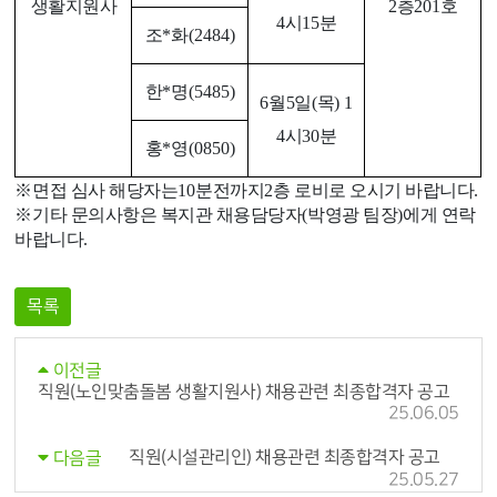
생활지원사
2
층
201
호
4
시
15
분
조
*
화
(2484)
한
*
명
(5485)
6
월5
일
(
목
) 1
4
시
30
분
홍
*
영
(0850)
※
면접 심사 해당자는
10
분전까지
2
층 로비로 오시기 바랍니다
.
※
기타 문의사항은 복지관 채용담당자
(
박영광 팀장
)
에게 연락
바랍니다
.
목록
이전글
직원(노인맞춤돌봄 생활지원사) 채용관련 최종합격자 공고
25.06.05
직원(시설관리인) 채용관련 최종합격자 공고
다음글
25.05.27