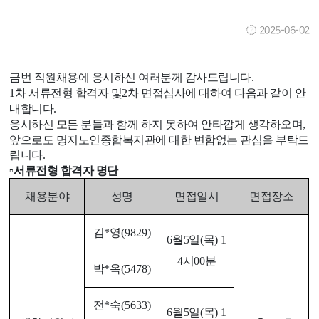
2025-06-02
금번 직원채용에 응시하신 여러분께 감사드립니다
.
1
차 서류전형 합격자 및
2
차 면접심사에 대하여 다음과 같이 안
내합니다
.
응시하신 모든 분들과 함께 하지 못하여 안타깝게 생각하오며
,
앞으로도 명지노인종합복지관에 대한 변함없는 관심을 부탁드
립니다
.
▫
서류전형 합격자 명단
채용분야
성명
면접일시
면접장소
김
*
영
(9829)
6
월5
일
(
목
) 1
4
시
00
분
박
*
옥
(5478)
전
*
숙
(5633)
6
월5
일
(
목
) 1