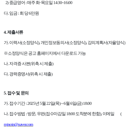
2)
중급영어
:
매주 화
·
목요일
14:30~16:00
다
.
임금
:
회 당
6
만원
4.
제출서류
가
.
이력서
(
소정양식
),
개인정보동의서
(
소정양식
),
강의계획서
(
자율양식
)
※
소정양식은 공고 홈페이지에서 다운로드 가능
나
.
자격증 사본
(
위촉 시 제출
)
다
.
경력증명서
(
위촉 시 제출
)
5.
접수 및 문의
가
.
접수기간
: 2025
년
5
월
22
일
(
목
) ~ 6
월
6
일
(
금
) 18:00
나
.
접수방법
:
방문
,
우편
(
접수마감일
18:00
도착분에 한함
),
이메일
(
mjnoin@naver.com