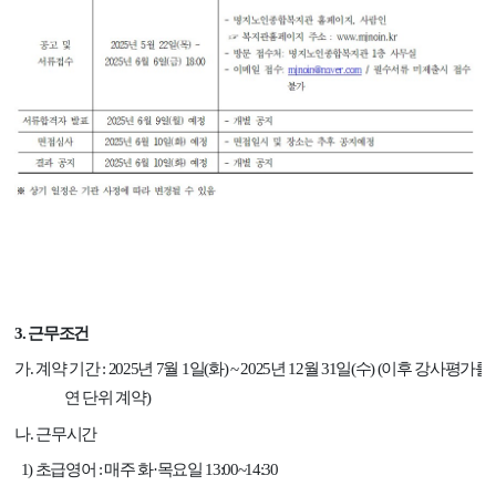
3.
근무조건
가
.
계약 기간
: 2025
년
7
월
1
일
(
화
) ~ 2025
년
12
월
31
일
(
수
) (
이후 강사평가를
연 단위 계약
)
나
.
근무시간
1)
초급영어
:
매주 화
·
목요일
13:00~14:30