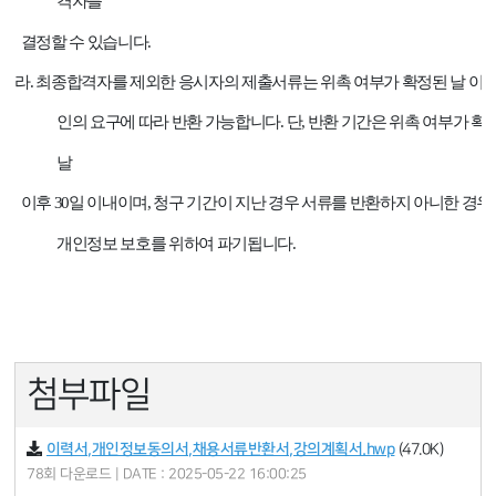
격자를
결정할 수 있습니다
.
라
.
최종합격자를 제외한 응시자의 제출서류는 위촉 여부가 확정된 날 이후
인의 요구에 따라 반환 가능합니다
.
단
,
반환 기간은 위촉 여부가 확
날
이후
30
일 이내이며
,
청구 기간이 지난 경우 서류를 반환하지 아니한 경
개인정보 보호를 위하여 파기됩니다
.
첨부파일
이력서,개인정보동의서,채용서류반환서,강의계획서.hwp
(47.0K)
78회 다운로드 | DATE : 2025-05-22 16:00:25