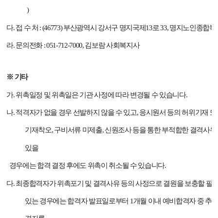
)
다
.
접 수 처
: (46773)
부산광역시 강서구 명지국제
13
로
33,
명지노인종합복
라
.
문의전화
: 051-712-7000,
김보람 사회복지사
※
기타
가
.
위촉일정 및 위촉일은 기관 사정에 따라 변경될 수 있습니다
.
나
.
적격자가 없을 경우 선발하지 않을 수 있고
,
응시원서 등의 허위기재 또
기재착오
,
구비서류 미제출
,
신원조사 등을 통한 부적합한 결격사유
있을
경우에는 합격 결정 후에도 위촉이 취소될 수 있습니다
.
다
.
최종합격자가 위촉포기 및 결격사유 등의 사정으로 결원을 보충할 필
있는 경우에는 합격자 발표일로부터
1
개월 이내 예비합격자 중 추가