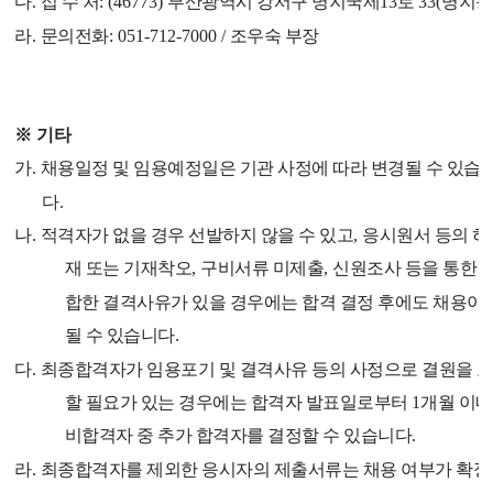
다
.
접 수 처
: (46773)
부산광역시 강서구 명지국제
13
로
33(
명지동
라
.
문의전화
: 051-712-7000 /
조우숙 부장
※
기타
가
.
채용일정 및 임용예정일은 기관 사정에 따라 변경될 수 있습
다
.
나
.
적격자가 없을 경우 선발하지 않을 수 있고
,
응시원서 등의 
재 또는 기재착오
,
구비서류 미제출
,
신원조사 등을 통한 
합한 결격사유가 있을 경우에는 합격 결정 후에도 채용이
될 수 있습니다
.
다
.
최종합격자가 임용포기 및 결격사유 등의 사정으로 결원을 
할 필요가 있는 경우에는 합격자 발표일로부터
1
개월 이내
비합격자 중 추가 합격자를 결정할 수 있습니다
.
라
.
최종합격자를 제외한 응시자의 제출서류는 채용 여부가 확정