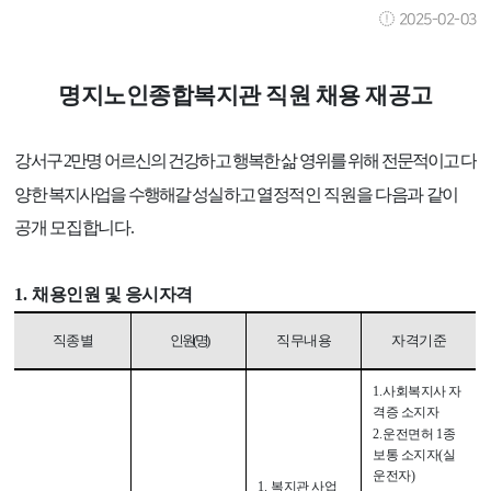
2025-02-03
명지노인종합복지관 직원 채용 재공고
강서구
2
만명 어르신의 건강하고 행복한 삶 영위를 위해 전문적이고 다
양한 복지사업을 수행해갈 성실하고
열정적인 직원을 다음과 같이
공개 모집합니다
.
1.
채용인원 및 응시자격
직종별
인원
(
명
)
직무내용
자격기준
1.
사회복지사 자
격증 소지자
2.
운전면허
1
종
보통 소지자
(
실
운전자
)
1.
복지관 사업