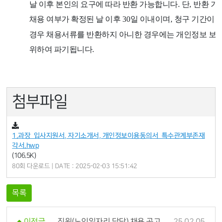
날 이후 본인의 요구에 따라 반환 가능합니다
.
단
,
반환 기
채용 여부가 확정된 날 이후
30
일 이내이며
,
청구 기간이 
경우 채용서류를 반환하지 아니한 경우에는 개인정보 보
위하여 파기됩니다
.
첨부파일
1.과장_입사지원서, 자기소개서, 개인정보이용동의서_특수관계부존재
각서.hwp
(106.5K)
80회 다운로드 | DATE : 2025-02-03 15:51:42
목록
직원(노인일자리 담당) 채용 공고
25.02.05
이전글