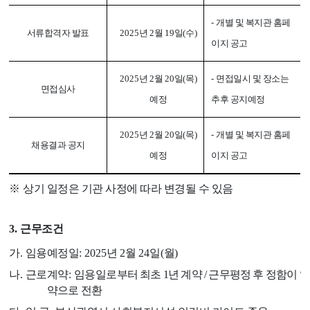
-
개별 및 복지관 홈페
서류합격자 발표
2025
년
2
월
19
일
(
수
)
이지 공고
2025
년
2
월
20
일
(
목
)
-
면접일시 및 장소는
면접심사
예정
추후 공지예정
2025
년
2
월
20
일
(
목
)
-
개별 및 복지관 홈페
채용결과 공지
예정
이지 공고
※
상기 일정은 기관 사정에 따라 변경될 수 있음
3.
근무조건
가
.
임용예정일
: 2025
년
2
월
24
일
(
월
)
나
.
근로계약
:
임용일
로부터 최초
1
년 계약
/
근무평정 후 정함이 없
약으로 전환