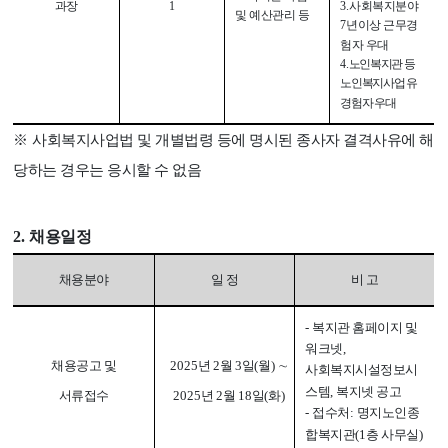
과장
1
3.
사회복지분야
및 예산관리 등
7
년이상 근무경
험자 우대
4.
노인복지관 등
노인복지사업 유
경험자 우대
※
사회복지사업법 및 개별법령 등에 명시된 종사자 결격사유에 해
당하는 경우는 응시할 수 없음
2.
채용일정
채용분야
일 정
비 고
-
복지관 홈페이지 및
워크넷
,
채용공고 및
2025
년
2
월
3
일
(
월
)
∼
사회복지시설정보시
스템
,
복지넷 공고
서류접수
2025
년
2
월
18
일
(
화
)
-
접수처
:
명지노인종
합복지관
(1
층 사무실
)