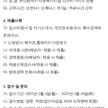
다
.
임 금
:
부산광역시 사회복지시설 인건비 가이드 준용
라
.
근무시간
:
오전
9
시
~
오후
6
시
/
주
5
일
/
주
40
시간 근무
4.
제출서류
가
.
입사지원서 및 자기소개서
,
개인정보동의서
,
특수관계부
존재각서
☞
소정양식
:
복지관 홈페이지 다운로드
나
.
자격증 사본
(
해당자
/
채용 시 제출
)
다
.
경력증명서
(
해당자
/
채용 시 제출
)
라
.
채용신체검사서
(
채용 시 제출
)
마
.
범죄경력 조회서
(
채용 시 제출
)
5.
접수 및 문의
가
.
접수기간
: 2025
년
2
월
3
일
(
월
)
∼
2025
년
2
월
18
일
(
화
)
나
.
접수방법
:
방문
,
우편
(
접수마감일
18:00
도착분에 한함
)