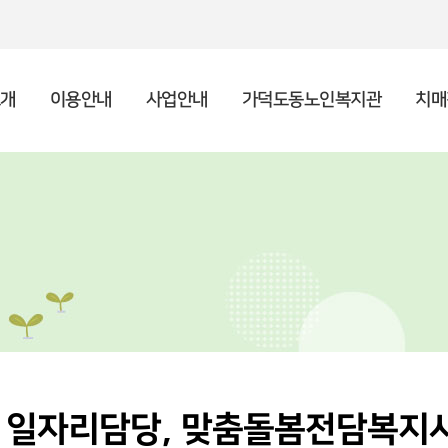
개
이용안내
사업안내
가덕도동노인복지관
치매
인사말
종합안내
상담사업
복지관 소개
주야간보호센터 소개
후원안내 및 신청
공지사항
기
프
사례
이
이
자원
채
시설현황
복지관 이용수칙
노년사회화교육
포토갤러리
조
지역
언
특화사업
, 일자리담당, 맞춤돌봄전담복지사