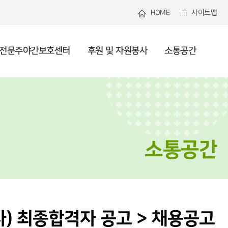
HOME
사이트맵
전문주야간보호센터
후원 및 자원봉사
소통공간
관연혁
로그램안내
관리 및 지역사회돌봄
용안내
용안내
봉사 안내 및 신청
용공고
미션 및 비전
셔틀버스
건강생활지원
사업안내
사업소개
복지소식
직도
자원 및 조직화
론보도
투명운영
사회참여 및 권익증진
소통공간
) 최종합격자 공고 > 채용공고