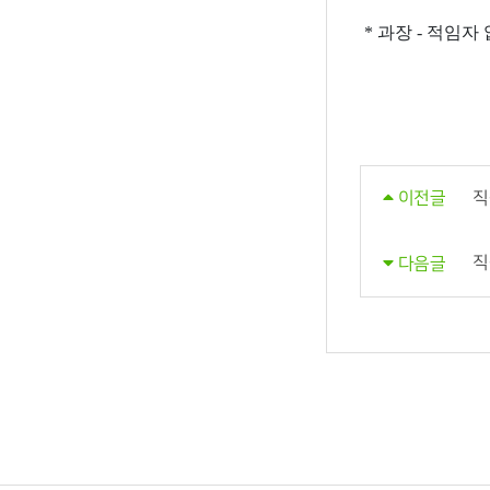
* 과장 - 적임자
직
이전글
직
다음글