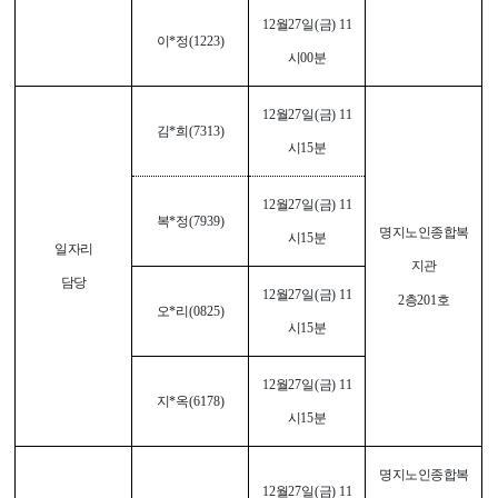
12
월
27
일
(
금
) 11
이
*
정
(1223)
시
00
분
12
월
27
일
(
금
) 11
김
*
희
(7313)
시
15
분
12
월
27
일
(
금
) 11
복
*
정
(7939)
명지노인종합복
시
15
분
일자리
지관
담당
12
월
27
일
(
금
) 11
2
층
201
호
오
*
리
(0825)
시
15
분
12
월
27
일
(
금
) 11
지
*
옥
(6178)
시
15
분
명지노인종합복
12
월
27
일
(
금
) 11