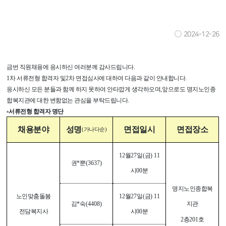
2024-12-26
금번 직원채용에 응시하신 여러분께 감사드립니다
.
1
차 서류전형 합격자 및
2
차 면접심사에 대하여 다음과 같이 안내합니다
.
응시하신 모든 분들과 함께 하지 못하여 안타깝게 생각하오며
,
앞으로도 명지노인종
합복지관에 대한 변함없는 관심을 부탁드립니다
.
▫
서류전형 합격자 명단
채용분야
성명
면접일시
면접장소
(
가나다순
)
12
월
27
일
(
금
) 11
권
*
뿐
(3637)
시
00
분
명지노인종합복
노인맞춤돌봄
12
월
27
일
(
금
) 11
김
*
숙
(4408)
지관
전담복지사
시
00
분
2
층
201
호