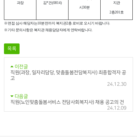
과장
김
*
건
(0814)
지관
시
30
분
2
층
201
호
※
면접 심사 해당자는
10
분전까지 복지관
2
층 로비로 오시기 바랍니다
.
※
기타 문의사항은 복지관 채용담당자에게 연락바랍니다
.
목록
이전글
직원(과장, 일자리담당, 맞춤돌봄전담복지사) 최종합격자 공
고
24.12.30
다음글
직원(노인맞춤돌봄서비스 전담사회복지사) 채용 공고의 건
24.12.09