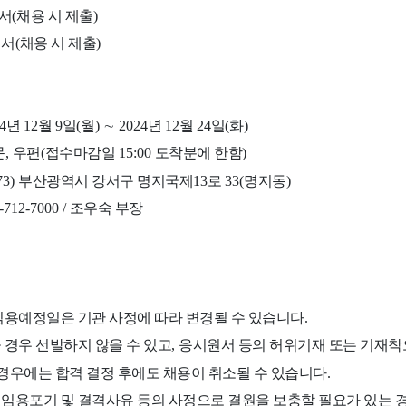
서
(
채용 시 제출
)
회서
(
채용 시 제출
)
4
년
12
월
9
일
(
월
)
∼
2024
년
12
월
24
일
(
화
)
문
,
우편
(
접수마감일
15:00
도착분에 한함
)
73)
부산광역시 강서구 명지국제
13
로
33(
명지동
)
1-712-7000 /
조우숙 부장
임용예정일은 기관 사정에 따라 변경될 수 있습니다
.
 경우 선발하지 않을 수 있고
,
응시원서 등의 허위기재 또는 기재착
 경우에는 합격 결정 후에도 채용이 취소될 수 있습니다
.
임용포기 및 결격사유 등의 사정으로 결원을 보충할 필요가 있는