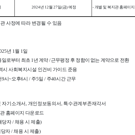
지
2024
년
12
월
27
일
(
금
)
예정
-
개별 및 복지관 홈페이지
관 사정에 따라 변경될 수 있음
2025
년
1
월
1
일
용일
로부터 최초
1
년 계약
/
근무평정 후 정함이 없는 계약으로 전환
역시 사회복지시설 인건비 가이드 준용
전
9
시
~
오후
6
시
/
주
5
일
/
주
40
시간 근무
및 자기소개서
,
개인정보동의서
,
특수관계부존재각서
관 홈페이지 다운로드
해당자
/
채용 시 제출
)
해당자
/
채용 시 제출
)