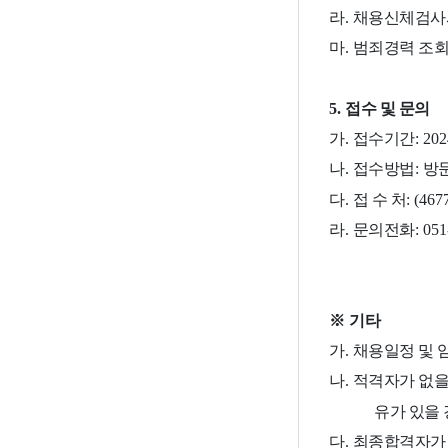
라
.
채용신체검사
마
.
범죄경력 조
5.
접수 및 문의
가
.
접수기간
: 202
나
.
접수방법
:
방
다
.
접 수 처
: (467
라
.
문의전화
: 05
※
기타
가
.
채용일정 및 
나
.
적격자가 없을
유가 있을
다
.
최종합격자가 