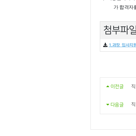
가 합격자
첨부파
1.과장_입사지
직
이전글
직
다음글