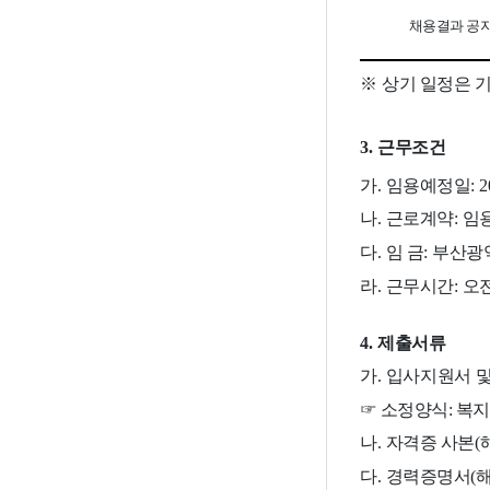
채용결과 공
※
상기 일정은 기
3.
근무조건
가
.
임용예정일
: 
나
.
근로계약
:
임
다
.
임 금
:
부산광
라
.
근무시간
:
오
4.
제출서류
가
.
입사지원서 
☞
소정양식
:
복지
나
.
자격증 사본
(
다
.
경력증명서
(