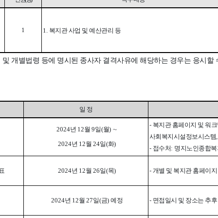
1
1.
복지관 사업 및 예산관리 등
및 개별법령 등에 명시된 종사자 결격사유에 해당하는 경우는 응시할 
일 정
-
복지관 홈페이지 및 워
2024
년
12
월
9
일
(
월
)
∼
사회복지시설정보시스템
2024
년
12
월
24
일
(
화
)
-
접수처
:
명지노인종합복
표
2024
년
12
월
26
일
(
목
)
-
개별 및 복지관 홈페이지
2024
년
12
월
27
일
(
금
)
예정
-
면접일시 및 장소는 추후