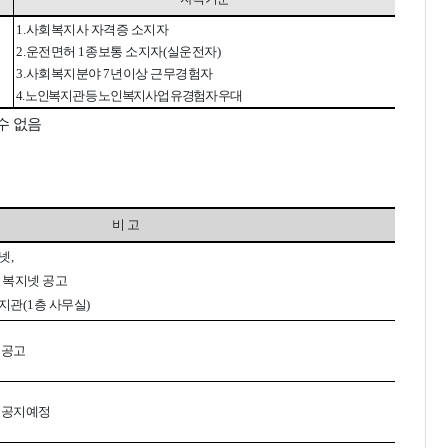
1.
사회복지사 자격증 소지자
2.
운전면허
1
종보통 소지자
(
실운전자
)
3.
사회복지분야
7
년이상 근무경험자
4.
노인복지관 등 노인복지사업 유경험자 우대
수 없음
비 고
크넷
,
,
복지넷 공고
지관
(1
층 사무실
)
 공고
 공지예정