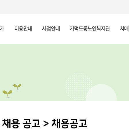
개
이용안내
사업안내
가덕도동노인복지관
치매
인사말
종합안내
상담사업
복지관 소개
주야간보호센터 소개
후원안내 및 신청
공지사항
기
프
사례
이
이
자원
채
시설현황
복지관 이용수칙
노년사회화교육
포토갤러리
조
지역
언
특화사업
 채용 공고 > 채용공고