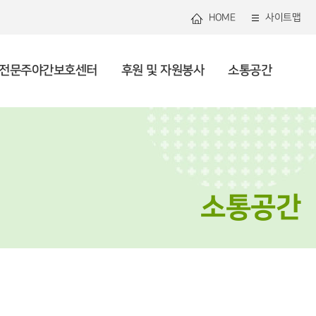
HOME
사이트맵
전문주야간보호센터
후원 및 자원봉사
소통공간
관연혁
로그램안내
관리 및 지역사회돌봄
용안내
용안내
봉사 안내 및 신청
용공고
미션 및 비전
셔틀버스
건강생활지원
사업안내
사업소개
복지소식
직도
자원 및 조직화
론보도
투명운영
사회참여 및 권익증진
소통공간