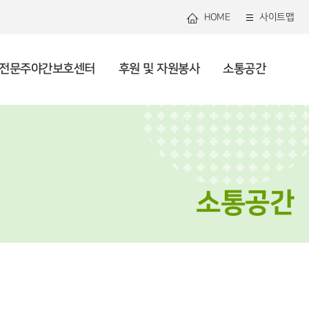
HOME
사이트맵
전문주야간보호센터
후원 및 자원봉사
소통공간
관연혁
로그램안내
관리 및 지역사회돌봄
용안내
용안내
봉사 안내 및 신청
용공고
미션 및 비전
셔틀버스
건강생활지원
사업안내
사업소개
복지소식
직도
자원 및 조직화
론보도
투명운영
사회참여 및 권익증진
소통공간