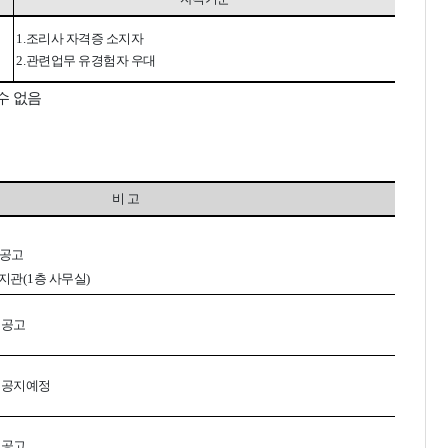
1.
조리사 자격증 소지자
2.
관련업무 유경험자 우대
수 없음
비 고
 공고
지관
(1
층 사무실
)
 공고
 공지예정
 공고