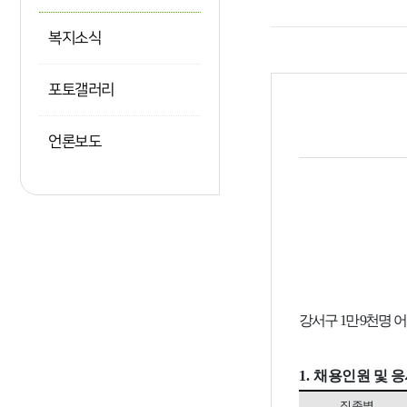
복지소식
포토갤러리
언론보도
강서구
1
만
9
천명 
1.
채용인원 및 
직종별