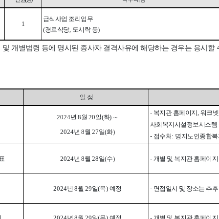
급식사업 조리업무
1
(
경로식당
,
도시락 등
)
및 개별법령 등에 명시된 종사자 결격사유에 해당하는 경우는 응시할 
일 정
-
복지관 홈페이지
,
워크넷
2024
년
8
월
20
일
(
화
)
∼
사회복지시설정보시스템
2024
년
8
월
27
일
(
화
)
-
접수처
:
명지노인종합복
표
2024
년
8
월
28
일
(
수
)
-
개별 및 복지관 홈페이지
2024
년
8
월
29
일
(
목
)
예정
-
면접일시 및 장소는 추후
지
2024
년
8
월
29
일
(
목
)
예정
-
개별 및 복지관 홈페이지