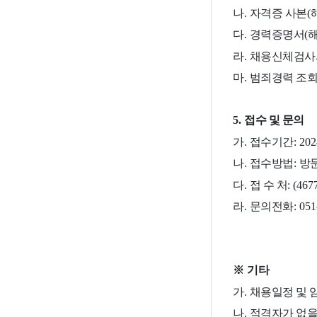
나
.
자격증 사본
(
다
.
경력증명서
(
라
.
채용신체검사
마
.
범죄경력 조
5.
접수 및 문의
가
.
접수기간
: 202
나
.
접수방법
:
방
다
.
접 수 처
: (467
라
.
문의전화
: 05
※
기타
가
.
채용일정 및 
나
.
적격자가 없을