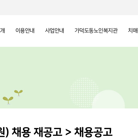
개
이용안내
사업안내
가덕도동노인복지관
치매
인사말
종합안내
상담사업
복지관 소개
주야간보호센터 소개
후원안내 및 신청
공지사항
기
프
사례
이
이
자원
채
시설현황
복지관 이용수칙
노년사회화교육
포토갤러리
조
지역
언
특화사업
) 채용 재공고 > 채용공고