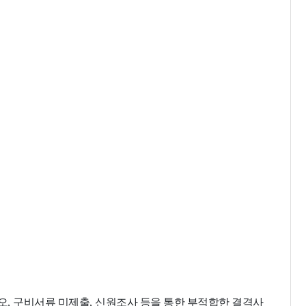
오
,
구비서류 미제출
,
신원조사 등을 통한 부적합한 결격사