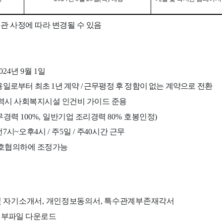
관 사정에 따라 변경될 수 있음
2024
년
9
월
1
일
용일
로부터 최초
1
년 계약
/
근무평정 후 정함이 없는 계약으로 전환
역시 사회복지시설 인건비 가이드 준용
무경력
100%,
일반기업 조리경력
80%
호봉인정
)
전
7
시
~
오후
4
시
/
주
5
일
/
주
40
시간 근무
호협의하에 조정가능
및 자기소개서
,
개인정보동의서
,
특수관계부존재각서
첨부파일 다운로드