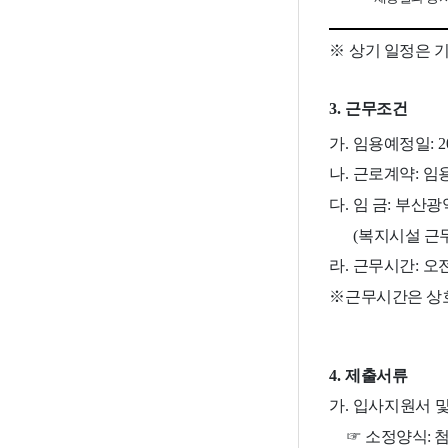
※
상기 일정은 기
3.
근무조건
가
.
임용예정일
: 
나
.
근로계약
:
임
다
.
임 금
:
부산광
(
복지시설 근
라
.
근무시간
:
오
※
근무시간은 상
4.
제출서류
가
.
입사지원서 
☞
소정양식
: