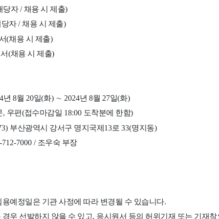
해당자
/
채용 시 제출
)
해당자
/
채용 시 제출
)
서
(
채용 시 제출
)
회서
(
채용 시 제출
)
4
년
8
월
20
일
(
화
)
∼
2024
년
8
월
27
일
(
화
)
문
,
우편
(
접수마감일
18:00
도착분에 한함
)
73)
부산광역시 강서구 명지국제
13
로
33(
명지동
)
1-712-7000 /
조우숙 부장
임용예정일은 기관 사정에 따라 변경될 수 있습니다
.
 경우 선발하지 않을 수 있고
,
응시원서 등의 허위기재 또는 기재착